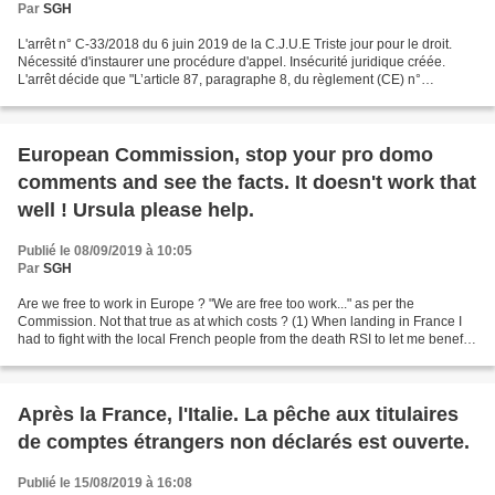
Par
SGH
L'arrêt n° C-33/2018 du 6 juin 2019 de la C.J.U.E Triste jour pour le droit.
Nécessité d'instaurer une procédure d'appel. Insécurité juridique créée.
L'arrêt décide que "L’article 87, paragraphe 8, du règlement (CE) n°
883/2004 ... doit être interprété...
European Commission, stop your pro domo
comments and see the facts. It doesn't work that
well ! Ursula please help.
Publié le 08/09/2019 à 10:05
Par
SGH
Are we free to work in Europe ? "We are free too work..." as per the
Commission. Not that true as at which costs ? (1) When landing in France I
had to fight with the local French people from the death RSI to let me benefit
from the Directive 883/2004...
Après la France, l'Italie. La pêche aux titulaires
de comptes étrangers non déclarés est ouverte.
Publié le 15/08/2019 à 16:08