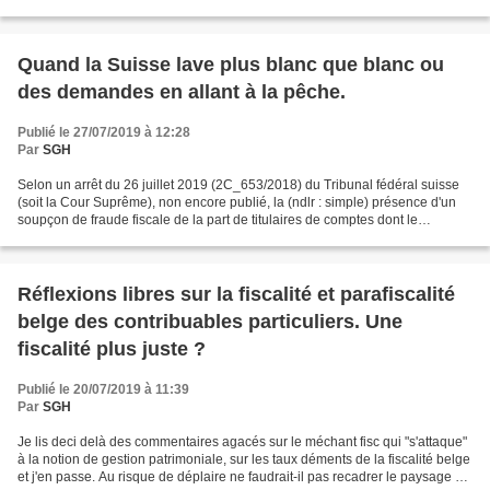
effet, il ne suffit pas...
Quand la Suisse lave plus blanc que blanc ou
des demandes en allant à la pêche.
Publié le 27/07/2019 à 12:28
Par
SGH
Selon un arrêt du 26 juillet 2019 (2C_653/2018) du Tribunal fédéral suisse
(soit la Cour Suprême), non encore publié, la (ndlr : simple) présence d'un
soupçon de fraude fiscale de la part de titulaires de comptes dont le
demandeur (ici la France) a les...
Réflexions libres sur la fiscalité et parafiscalité
belge des contribuables particuliers. Une
fiscalité plus juste ?
Publié le 20/07/2019 à 11:39
Par
SGH
Je lis deci delà des commentaires agacés sur le méchant fisc qui "s'attaque"
à la notion de gestion patrimoniale, sur les taux déments de la fiscalité belge
et j'en passe. Au risque de déplaire ne faudrait-il pas recadrer le paysage et