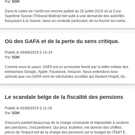
Par
SGH
Dans le cadre de l’arrêt non encore publié du 26 juillet 2019 où la Cour
Suprême Suisse (Tribunal fédéral) fait suite à une demande des autorités
françaises à la Suisse, dans un contexte particulier, de lui fournir les noms et
adresses des détenteurs...
Où des GAFA et de la perte du sens critique.
Publié le 06/08/2019 à 15:34
Par
SGH
Comme vous le savez, GAFA est un acronyme formé par la lettre initiale des
entreprises Google, Apple, Facebook, Amazon. Nous entendons tous
azimuts que ces GAFA sont de méchantes sociétés qui éludent l'impôt, dont
l'impôt français. Éluder l'impôt n'est...
Le scandale belge de la fiscalité des pensions
Publié le 02/08/2019 à 11:16
Par
SGH
D'aucuns parlent beaucoup de la charge croissante et impossible à soutenir
des pensions, c'est pertinent. Qui peut, toutefois, me donner des chiffres
précis de l'impact net de la charge des pensions sur le budget de l’État? En