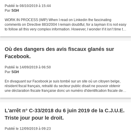
Publié le 08/10/2019 à 15:44
Par
SGH
WORK IN PROCESS (WIP) When I read on Linkedin the fascinating
comments on Directive 883/2004 I remain doubtful, for a layman it is not easy
to follow all this very complex information. However, I wonder if it isn’t time to
amend it? I will take an example...
Où des dangers des avis fiscaux glanés sur
Facebook.
Publié le 14/09/2019 à 06:50
Par
SGH
En divaguant sur Facebook je suis tombé sur un site où un citoyen belge,
résident fiscal français, retraité du secteur public disait ne pouvoir obtenir
une déclaration fiscale française donc un numéro d'identification fiscale de
la DGFIP au vu du fait...
L'arrêt n° C-33/2018 du 6 juin 2019 de la C.J.U.E.
Triste jour pour le droit.
Publié le 12/09/2019 à 09:23