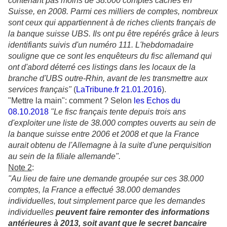
contenant pas moins de 38.000 comptes cachés en
Suisse, en 2008. Parmi ces milliers de comptes, nombreux
sont ceux qui appartiennent à de riches clients français de
la banque suisse UBS. Ils ont pu être repérés grâce à leurs
identifiants suivis d'un numéro 111. L'hebdomadaire
souligne que ce sont les enquêteurs du fisc allemand qui
ont d'abord déterré ces listings dans les locaux de la
branche d'UBS outre-Rhin, avant de les transmettre aux
services français"
(
LaTribune.fr 21.01.2016
).
"Mettre la main": comment ? Selon
les Echos du
08.10.2018
"Le fisc français tente depuis trois ans
d'exploiter une liste de 38.000 comptes ouverts au sein de
la banque suisse entre 2006 et 2008 et que la France
aurait obtenu de l'Allemagne à la suite d'une perquisition
au sein de la filiale allemande".
Note 2
:
"Au lieu de faire une demande groupée sur ces 38.000
comptes, la France a effectué 38.000 demandes
individuelles, tout simplement parce que les demandes
individuelles
peuvent faire remonter des informations
antérieures à 2013, soit avant que le secret bancaire