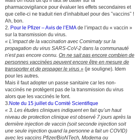
Mais on nous dit qu’il faut se baser sur la
pharmacovigilance pour évaluer les effets secondaires et
que celle-ci ne traduit rien d'inhabituel pour des "vaccins" !
Ah, bon.
2.
Pour le Pfizer – Avis de l’EMA
de l’impact du « vaccin »
sur la transmission du virus.
« L'impact de la vaccination avec Comirnaty sur la
propagation du virus SARS-CoV-2 dans la communauté
n'est pas encore connu.
On ne sait pas encore combien de
personnes vaccinées peuvent encore être en mesure de
transporter et de propager le virus »
(je souligne). Idem
pour les autres.
Mais il faut adopter un passe sanitaire car les non-
vaccinés ne protègent pas de la transmission du virus
alors que les vaccinés le font.
3.
Note du 15 juillet du Comité Scientifique
« 3. Les études cliniques indiquent en fait qu’un haut
niveau de protection clinique est observé 7 jours après la
dernière injection de vaccin (soit seconde injection soit
une seule injection quand la personne a fait un COVID)
avec les vaccins Pfizer/BioNTech, Moderna ou